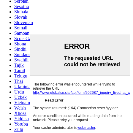
Serbian
Sesotho
Sinhala
Slovak
Slovenian
Somali
Samoan
Scots Gaelic
Shona
Sindhi
Sundanese
Swahili
Tajik
Tamil
Telugu
Thai
Ukrainian
Urdu
Uzbek
Vietnamese
Welsh
Xhosa
Yiddish
Yoruba
Zulu