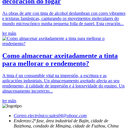
decoración do fogar
As obras de arte con tinta de alcohol deslumbran con cores vibrantes
e texturas fantásticas, capturando os movementos moleculares do
mundo microscópico nunha pequena folla de papel. Esta creación...
ler máis
Como almacenar axeitadamente a tinta
para mellorar o rendemento?
A tinta é un consumible vital na impresión, a escritura e as
aplicacións industriais. Un almacenamento axeitado afecta ao seu
rendemento, á calidade de impresión e á lonxevidade do equipo. Un
almacenamento incorrecto...
ler máis
Correo electrónico:
sales04@obooc.com
Enderezo:
2ª fase, área industrial de Bajin, cidade de
Baizhong, condado de Minqing, cidade de Fuzhou, China