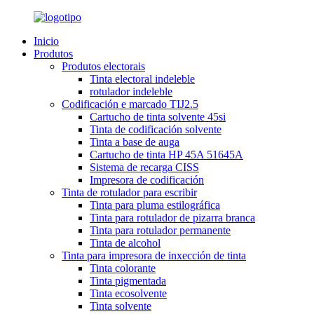
Inicio
Produtos
Produtos electorais
Tinta electoral indeleble
rotulador indeleble
Codificación e marcado TIJ2.5
Cartucho de tinta solvente 45si
Tinta de codificación solvente
Tinta a base de auga
Cartucho de tinta HP 45A 51645A
Sistema de recarga CISS
Impresora de codificación
Tinta de rotulador para escribir
Tinta para pluma estilográfica
Tinta para rotulador de pizarra branca
Tinta para rotulador permanente
Tinta de alcohol
Tinta para impresora de inxección de tinta
Tinta colorante
Tinta pigmentada
Tinta ecosolvente
Tinta solvente