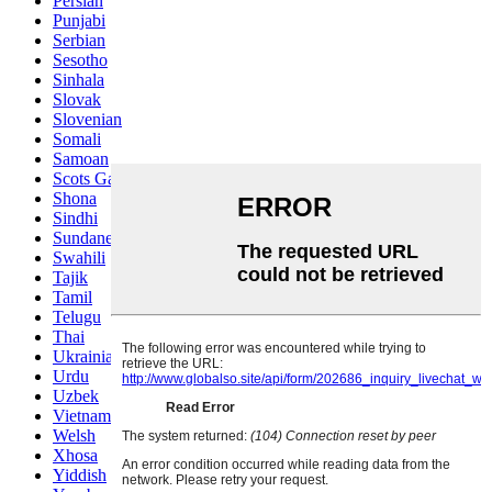
Persian
Punjabi
Serbian
Sesotho
Sinhala
Slovak
Slovenian
Somali
Samoan
Scots Gaelic
Shona
Sindhi
Sundanese
Swahili
Tajik
Tamil
Telugu
Thai
Ukrainian
Urdu
Uzbek
Vietnamese
Welsh
Xhosa
Yiddish