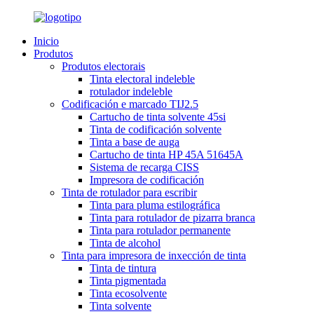
Inicio
Produtos
Produtos electorais
Tinta electoral indeleble
rotulador indeleble
Codificación e marcado TIJ2.5
Cartucho de tinta solvente 45si
Tinta de codificación solvente
Tinta a base de auga
Cartucho de tinta HP 45A 51645A
Sistema de recarga CISS
Impresora de codificación
Tinta de rotulador para escribir
Tinta para pluma estilográfica
Tinta para rotulador de pizarra branca
Tinta para rotulador permanente
Tinta de alcohol
Tinta para impresora de inxección de tinta
Tinta de tintura
Tinta pigmentada
Tinta ecosolvente
Tinta solvente