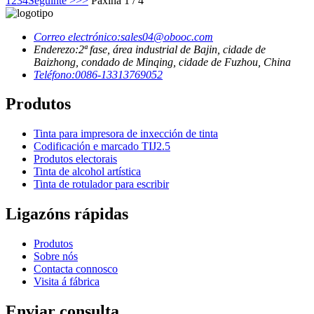
1
2
3
4
Seguinte >
>>
Páxina 1 / 4
Correo electrónico:
sales04@obooc.com
Enderezo:
2ª fase, área industrial de Bajin, cidade de
Baizhong, condado de Minqing, cidade de Fuzhou, China
Teléfono:
0086-13313769052
Produtos
Tinta para impresora de inxección de tinta
Codificación e marcado TIJ2.5
Produtos electorais
Tinta de alcohol artística
Tinta de rotulador para escribir
Ligazóns rápidas
Produtos
Sobre nós
Contacta connosco
Visita á fábrica
Enviar consulta