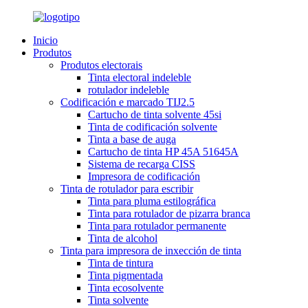
Inicio
Produtos
Produtos electorais
Tinta electoral indeleble
rotulador indeleble
Codificación e marcado TIJ2.5
Cartucho de tinta solvente 45si
Tinta de codificación solvente
Tinta a base de auga
Cartucho de tinta HP 45A 51645A
Sistema de recarga CISS
Impresora de codificación
Tinta de rotulador para escribir
Tinta para pluma estilográfica
Tinta para rotulador de pizarra branca
Tinta para rotulador permanente
Tinta de alcohol
Tinta para impresora de inxección de tinta
Tinta de tintura
Tinta pigmentada
Tinta ecosolvente
Tinta solvente