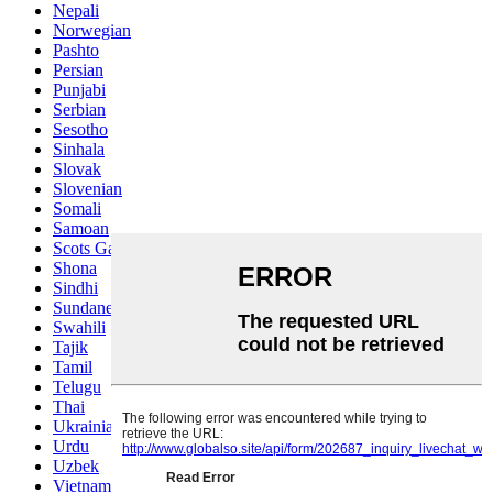
Nepali
Norwegian
Pashto
Persian
Punjabi
Serbian
Sesotho
Sinhala
Slovak
Slovenian
Somali
Samoan
Scots Gaelic
Shona
Sindhi
Sundanese
Swahili
Tajik
Tamil
Telugu
Thai
Ukrainian
Urdu
Uzbek
Vietnamese