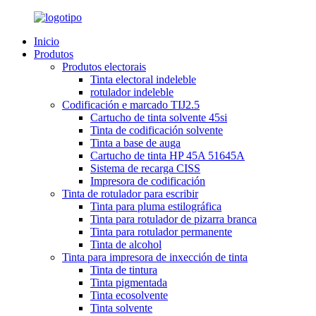
Inicio
Produtos
Produtos electorais
Tinta electoral indeleble
rotulador indeleble
Codificación e marcado TIJ2.5
Cartucho de tinta solvente 45si
Tinta de codificación solvente
Tinta a base de auga
Cartucho de tinta HP 45A 51645A
Sistema de recarga CISS
Impresora de codificación
Tinta de rotulador para escribir
Tinta para pluma estilográfica
Tinta para rotulador de pizarra branca
Tinta para rotulador permanente
Tinta de alcohol
Tinta para impresora de inxección de tinta
Tinta de tintura
Tinta pigmentada
Tinta ecosolvente
Tinta solvente