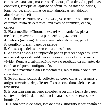
camisetas para cans, máscaras, riñoneras, fibra de vidro, polainas,
chaquetas, lentejuelas, aplicación téxtil, roupa interior, bolsos,
lona, ​​gorros, alfombrillas de rato, almofadas sen algodón,
almofadas, calcetíns
2. Cerámica e azulexos: vidro, vaso, vaso de flores, cuncas de
cerámica, prato de cerámica, azulexos de cerámica, cunca,
caneca
3. Placa metálica (Chromaluxe): reloxo, matrícula, placas
metálicas, chaveiro, funda para teléfono, azulexo
4. Táboas (madeira): táboas duras, táboa de cortar, panel
fotográfico, placas, panel de parede
5. Cousas que debes ter en conta antes do uso
6. As cores despois da impresión poden parecer apagadas. Pero
as cores despois da sublimación terán un aspecto moito máis
vívido. Remate a sublimación e vexa o resultado da cor antes de
cambiar calquera configuración.
7. Evite almacenar a altas temperaturas, moita humidade e luz
solar directa.
8. Só son para tecidos de poliéster de cores claras ou brancas e
artigos revestidos de poliéster. Os obxectos duros deben estar
revestidos.
9. É boa idea usar un pano absorbente ou unha toalla de papel
sen textura detrás da transferencia para absorber o exceso de
humidade.
10. Cada prensa de calor, lote de tinta e substrato reaccionarán de