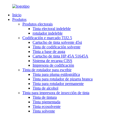
Inicio
Produtos
Produtos electorais
Tinta electoral indeleble
rotulador indeleble
Codificación e marcado TIJ2.5
Cartucho de tinta solvente 45si
Tinta de codificación solvente
Tinta a base de auga
Cartucho de tinta HP 45A 51645A
Sistema de recarga CISS
Impresora de codificación
Tinta de rotulador para escribir
Tinta para pluma estilográfica
Tinta para rotulador de pizarra branca
Tinta para rotulador permanente
Tinta de alcohol
Tinta para impresora de inxección de tinta
Tinta de tintura
Tinta pigmentada
Tinta ecosolvente
Tinta solvente